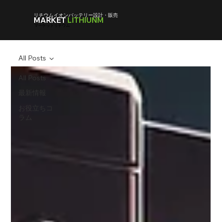
リチウムイオンバッテリー設計・販売
MARKET
LITHIUNM
マーケットリチウム
All Posts
All Posts
最新情報
お役立ちコ
ラム